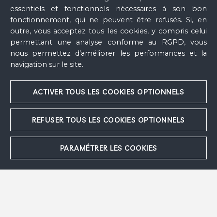
Le Coq
, 1959
essentiels et fonctionnels nécessaires à son bon
Le Coq ou Amoureux dans le coq
, 1961
fonctionnement, qui ne peuvent être refusés. Si, en
Le Coq
, 1958 - 1959
outre, vous acceptez tous les cookies, y compris celui
Le Couple
, 1962
permettant une analyse conforme au RGPD, vous
Le Couple à l'oiseau ou Les Amoureux sur le
coq ou Les Amoureux et le Coq
, 1952
nous permettez d’améliorer les performances et la
Le Matin ou Nu à l'oiseau
, 1953
navigation sur le site.
Le Paradis terrestre
, 1959
Le Paysan au puits I
, 1952
Le Paysan au puits II
, 1952
ACTIVER TOUS LES COOKIES OPTIONNELS
Le Paysan au puits III
, 1953
Le Peintre de Paris
, 1953
REFUSER TOUS LES COOKIES OPTIONNELS
Le Peintre et la Crucifixion
, 1962
Le Poisson
, 1952
Le Pont-Neuf ou Le Couple ou Les Fiancés de
PARAMÉTRER LES COOKIES
Paris
, 1950 - 1952
Le Roi David
, 1953
Le Roi David
, 1952
Le Roi David
, 1951
Le Saint-Voiturier
, 1950 - 1952
Le Soir
, 1949
Le Soleil
, 1951