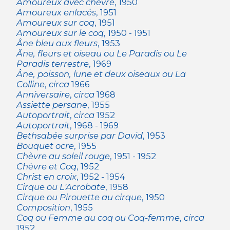
Amoureux avec chèvre
, 1950
Amoureux enlacés
, 1951
Amoureux sur coq
, 1951
Amoureux sur le coq
, 1950 - 1951
Âne bleu aux fleurs
, 1953
Âne, fleurs et oiseau ou Le Paradis ou Le
Paradis terrestre
, 1969
Âne, poisson, lune et deux oiseaux ou La
Colline
,
circa
1966
Anniversaire
,
circa
1968
Assiette persane
, 1955
Autoportrait
,
circa
1952
Autoportrait
, 1968 - 1969
Bethsabée surprise par David
, 1953
Bouquet ocre
, 1955
Chèvre au soleil rouge
, 1951 - 1952
Chèvre et Coq
, 1952
Christ en croix
, 1952 - 1954
Cirque ou L'Acrobate
, 1958
Cirque ou Pirouette au cirque
, 1950
Composition
, 1955
Coq ou Femme au coq ou Coq-femme
,
circa
1952