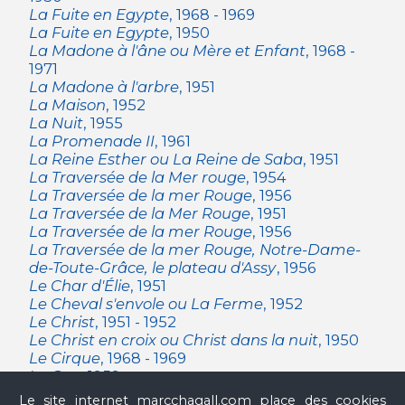
La Fuite en Egypte
, 1968 - 1969
La Fuite en Egypte
, 1950
La Madone à l'âne ou Mère et Enfant
, 1968 -
1971
La Madone à l'arbre
, 1951
La Maison
, 1952
La Nuit
, 1955
La Promenade II
, 1961
La Reine Esther ou La Reine de Saba
, 1951
La Traversée de la Mer rouge
, 1954
La Traversée de la mer Rouge
, 1956
La Traversée de la Mer Rouge
, 1951
La Traversée de la mer Rouge
, 1956
La Traversée de la mer Rouge, Notre-Dame-
de-Toute-Grâce, le plateau d'Assy
, 1956
Le Char d'Élie
, 1951
Le Cheval s'envole ou La Ferme
, 1952
Le Christ
, 1951 - 1952
Le Christ en croix ou Christ dans la nuit
, 1950
Le Cirque
, 1968 - 1969
Le Coq
, 1959
Le Coq
, 1954
Le site internet marcchagall.com place des cookies