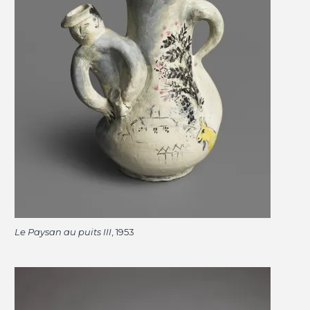
Le Paysan au puits III
, 1953