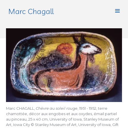
Marc Chagall
Marc CHAGALL,
Chèvre au soleil rouge
, 1951 - 1952, terre
chamottée, décor aux engobes et aux oxydes, émail partiel
au pinceau, 25 x 40 cm, University of Iowa, Stanley Museum of
Art, Iowa City © Stanley Museum of Art, University of Iowa, Gift