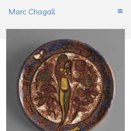
Marc Chagall