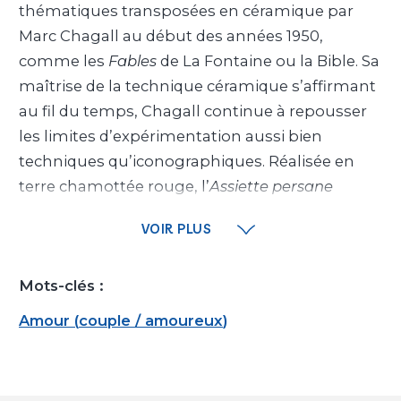
thématiques transposées en céramique par
Marc Chagall au début des années 1950,
comme les
Fables
de La Fontaine ou la Bible. Sa
maîtrise de la technique céramique s’affirmant
au fil du temps, Chagall continue à repousser
les limites d’expérimentation aussi bien
techniques qu’iconographiques. Réalisée en
terre chamottée rouge, l’
Assiette persane
témoigne d’une synthèse entre le vocabulaire
VOIR PLUS
personnel de l’artiste, les motifs
méditerranéens et la lecture libre de la poterie
Mots-clés :
persane, connue pour sa virtuosité technique
et décorative.
Amour
(
couple / amoureux
)
Le décor de l’
Assiette persane
, appliqué sur une
forme traditionnelle de plat rond, atteste d’une
riche culture visuelle de l’artiste associée à une