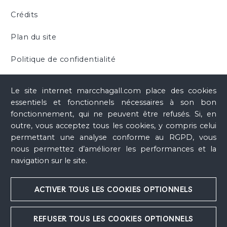
vaste entamé par les artistes et les artisans
Crédits
e
occidentaux depuis le XIX
siècle, et poursuivi
e
au XX
siècle. Henri Matisse a évoqué son
Plan du site
attirance pour l’Orient : « La révélation m’est
Politique de confidentialité
toujours venue de l’Orient. À Munich, j’ai trouvé
une nouvelle confirmation de mes recherches.
Cookies
Le site internet marcchagall.com place des cookies
Les miniatures persanes, par exemple, me
essentiels et fonctionnels nécessaires à son bon
montraient toute la possibilité de mes
fonctionnement, qui ne peuvent être refusés. Si, en
sensations. Par ses accessoires, cet art suggère
outre, vous acceptez tous les cookies, y compris celui
un espace plus grand, un véritable espace
permettant une analyse conforme au RGPD, vous
plastique . » Les céramiques d’inspiration
nous permettez d’améliorer les performances et la
navigation sur le site.
persane d’Édouard Cazaux, réalisées dans les
années 1920-1930, reprennent, elles, les motifs
ACTIVER TOUS LES COOKIES OPTIONNELS
animaliers et les éléments de décors
traditionnels. L’
Assiette persane
de Chagall, qui
est l’unique incursion explicite dans l’univers de
REFUSER TOUS LES COOKIES OPTIONNELS