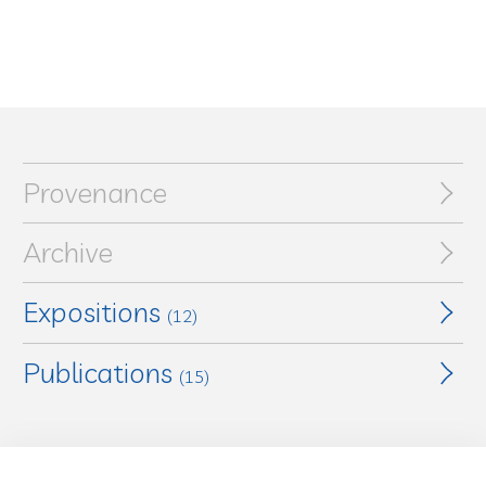
Provenance
Archive
Expositions
(12)
Publications
L'Opera di Marc Chagall : Dipinti - Guazzi - Acquarelli -
(15)
Disegni - Sculture - Ceramiche - Incisioni
, Museo Civico
Palazzo Madama, Turin, Italie, avril 1953 - juin 1953
Life
, n° 14, 1952, ill. p. 100
Marc Chagall : Werke aus den letzten 25 Jahren
,
L'Opera di Marc Chagall : Dipinti - Guazzi - Acquarelli -