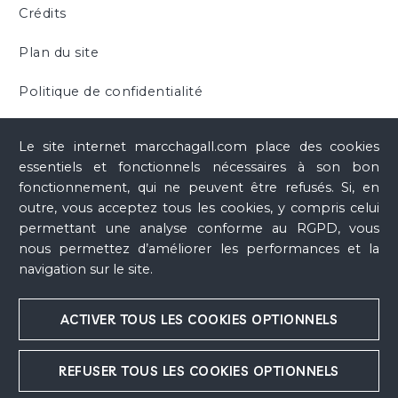
céramique
(cat. exp., Vallauris, Musée Magnelli, Musée
Crédits
de la Céramique, 30 juin 2007 - 30 septembre 2007 ;
Roubaix, La Piscine – Musée d’art et d’industrie André
Plan du site
Diligent, 19 octobre 2007 - 20 janvier 2008 ; Céret,
Musée d'art moderne de Céret, 16 février 2008 - 25 mai
Politique de confidentialité
2008), Paris, Éditions Gallimard, 2007, n° 97, ill. p. 116,
Cookies
p. 107, 182
Le site internet marcchagall.com place des cookies
essentiels et fonctionnels nécessaires à son bon
Chagall : Beyond Color
(cat. exp., Dallas, Dallas
fonctionnement, qui ne peuvent être refusés. Si, en
Museum of Art, 17 février 2013 - 26 mai 2013), Dallas,
outre, vous acceptez tous les cookies, y compris celui
Dallas Museum of Art, 2013, n° 112, ill. p. 43
permettant une analyse conforme au RGPD, vous
nous permettez d’améliorer les performances et la
Chagall, Picasso, Ernst. Ceramics and Tapestries
(cat.
navigation sur le site.
exp., Vilnius, Musée national, 20 avril 2024 -
30 septembre 2024), Vilnius, Lietuvos nacionalinis dailės
muziejus, 2024, ill. p. 75, p. 74
ACTIVER TOUS LES COOKIES OPTIONNELS
REFUSER TOUS LES COOKIES OPTIONNELS