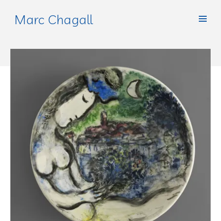
Marc Chagall