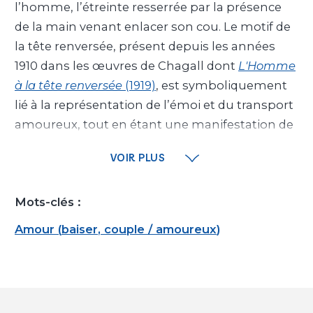
l’homme, l’étreinte resserrée par la présence
de la main venant enlacer son cou. Le motif de
la tête renversée, présent depuis les années
1910 dans les œuvres de Chagall dont
L'Homme
à la tête renversée
(1919)
, est symboliquement
lié à la représentation de l’émoi et du transport
amoureux, tout en étant une manifestation de
l’extase, « immense dérèglement de tous les
VOIR PLUS
1
sens
», héritée des rites hassidiques tendant à
faire communier l’humain et le divin, par la
Mots-clés :
danse et le chant. Ces figures inversées offrent
ainsi à Chagall la possibilité d’explorer le
Amour
(
baiser
,
couple / amoureux
)
mouvement et les torsions des corps, dans des
mouvements dansants, rythmiques,
calligraphiques.
La composition minimaliste, centrée sur la