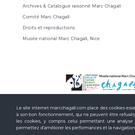
Marc Chagall / Oskar Ko
Archives & Catalogue raisonné Marc Chagall
13 novembre 1960), Copen
Comité Marc Chagall
MEYER, Franz,
Marc Chag
Droits et reproductions
MEYER, Franz,
Marc Chag
Musée national Marc Chagall, Nice
SORLIER, Charles, MALR
1972, n° 54, ill. p. 70
BAAL-TESHUVA, Jacob,
M
Les Peintres-Sculpteurs
(c
Hatje Cantz, 2008, p. 62
Chagall : Sculptures
(cat.
des Musées nationaux, 2017,
Le site internet marcchagall.com place des cookies esse
Chagall : du coq à l'âne
(c
à son bon fonctionnement, qui ne peuvent être refusés.
2018, p. 84
les cookies, y compris celui permettant une analy
permettez d’améliorer les performances et la navigation s
PACKHAM, Monte,
Une vi