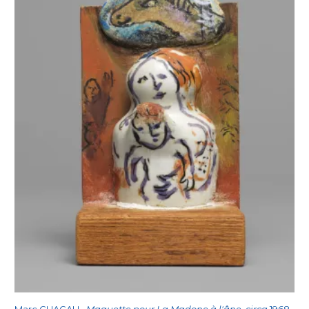
volumes et la nudité de cette figure. La partie
supérieure de la pièce, une forme triangulaire
aux bords arrondis (reprise de la forme
naturelle du galet peint de la maquette),
pourrait suggérer un nimbe ou la protection
divine de la
houppa
, le dais des cérémonies
traditionnelles juives du mariage. Les
différentes incisions dans ce matériau lisse
dessinent dans la pierre les figures, animaux et
motifs végétaux de la base, du fond et de la
forme arrondie, rappelant ainsi l’art pariétal et
donnant un aspect plus archaïque et
primitiviste à cette sculpture. L’aspect formel
de l’œuvre et le caractère composite de sa
maquette évoquent la composition d’une
sculpture représentant un dieu assis surmonté