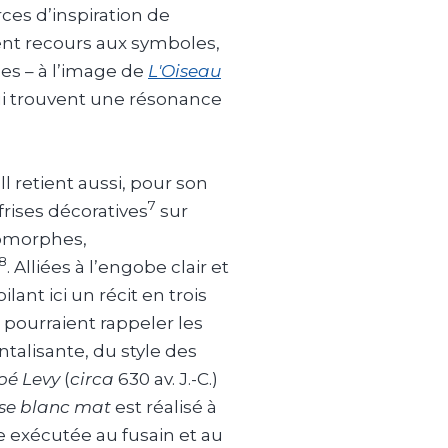
ces d’inspiration de
vent recours aux symboles,
es – à l’image de
L'Oiseau
i trouvent une résonance
 retient aussi, pour son
7
 frises décoratives
sur
oomorphes,
8
. Alliées à l’engobe clair et
lant ici un récit en trois
pourraient rappeler les
alisante, du style des
oé Levy
(
circa
630 av. J.-C.)
se blanc mat
est réalisé à
e exécutée au fusain et au