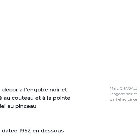
Marc CHAGAL
 décor à l'engobe noir et
l'engobe noir e
 au couteau et à la pointe
partiel au pinc
iel au pinceau
t datée 1952 en dessous