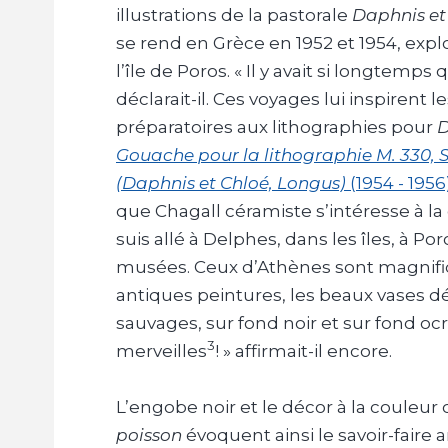
illustrations de la pastorale
Daphnis et
se rend en Grèce en 1952 et 1954, exp
l’île de Poros. « Il y avait si longtemps 
déclarait-il. Ces voyages lui inspiren
préparatoires aux lithographies pour
D
Gouache pour la lithographie M. 330, 
(Daphnis et Chloé, Longus)
(1954 - 1956
que Chagall céramiste s’intéresse à l
suis allé à Delphes, dans les îles, à Poros
musées. Ceux d’Athènes sont magnifiq
antiques peintures, les beaux vases d
sauvages, sur fond noir et sur fond ocr
3
merveilles
! » affirmait-il encore.
L’engobe noir et le décor à la couleur 
poisson
évoquent ainsi le savoir-faire a