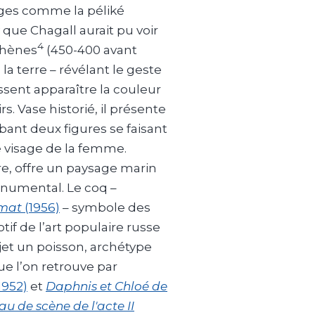
uges comme la péliké
 que Chagall aurait pu voir
4
thènes
(450-400 avant
s la terre – révélant le geste
aissent apparaître la couleur
rs. Vase historié, il présente
bant deux figures se faisant
e visage de la femme.
re, offre un paysage marin
onumental. Le coq –
 mat
(1956)
– symbole des
otif de l’art populaire russe
jet un poisson, archétype
ue l’on retrouve par
1952)
et
Daphnis et Chloé de
au de scène de l'acte II