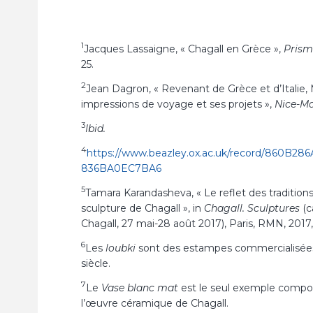
1
Jacques Lassaigne, « Chagall en Grèce »,
Prism
25.
2
Jean Dagron, « Revenant de Grèce et d’Italie,
impressions de voyage et ses projets »,
Nice-Ma
3
Ibid.
4
https://www.beazley.ox.ac.uk/record/860B28
836BA0EC7BA6
5
Tamara Karandasheva, « Le reflet des traditions 
sculpture de Chagall », in
Chagall. Sculptures
(c
Chagall, 27 mai-28 août 2017), Paris, RMN, 2017, 
6
Les
loubki
sont des estampes commercialisées 
siècle.
7
Le
Vase blanc mat
est le seul exemple compor
l’œuvre céramique de Chagall.