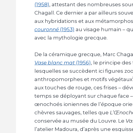
(1958)
, attestant des nombreuses sour
Chagall. Ce dernier a par ailleurs sou
aux hybridations et aux métamorphos
couronné
(1953)
au visage humain – qu
avec la mythologie grecque.
De la céramique grecque, Marc Chagall
Vase blanc mat
(1956)
, le principe des
lesquelles se succèdent ici figures z
anthropomorphes et motifs végétaux
aux touches de rouge, ces frises – dévoi
temps se déployant sur chaque face – 
œnochoés ioniennes de l’époque orient
chèvres sauvages, telles que
L’Œnoch
conservée au musée du Louvre. Le
Va
l’atelier Madoura, d’après une esquiss