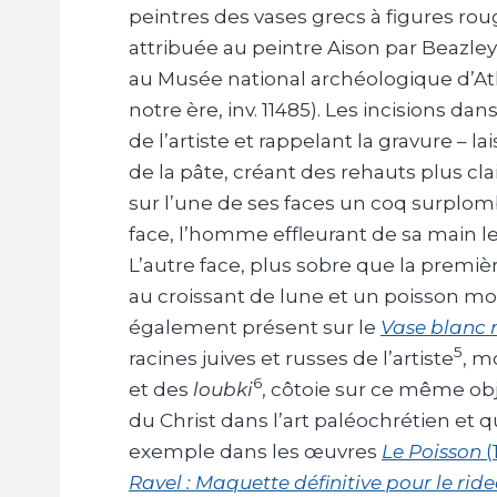
peintres des vases grecs à figures ro
attribuée au peintre Aison par Beazley
au Musée national archéologique d’A
notre ère, inv. 11485). Les incisions dan
de l’artiste et rappelant la gravure – l
de la pâte, créant des rehauts plus clai
sur l’une de ses faces un coq surplom
face, l’homme effleurant de sa main l
L’autre face, plus sobre que la premiè
au croissant de lune et un poisson m
également présent sur le
Vase blanc
5
racines juives et russes de l’artiste
, m
6
et des
loubki
, côtoie sur ce même ob
du Christ dans l’art paléochrétien et q
exemple dans les œuvres
Le Poisson
(
Ravel : Maquette définitive pour le ride