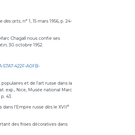
e des arts
, n° 1, 15 mars 1956, p. 24-
 Marc Chagall nous confie ses
tin
, 30 octobre 1952.
6A-57A7-422F-A0FB-
populaires et de l’art russe dans la
at. exp., Nice, Musée national Marc
p. 43.
e
dans l’Empire russe dès le XVII
tant des frises décoratives dans