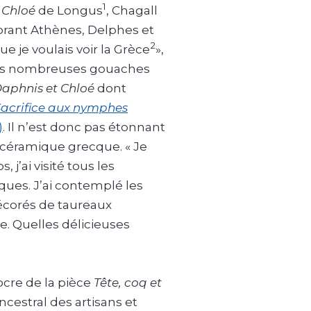
1
 Chloé
de Longus
, Chagall
lorant Athènes, Delphes et
2
que je voulais voir la Grèce
»,
t les nombreuses gouaches
aphnis et Chloé
dont
Sacrifice aux nymphes
)
. Il n’est donc pas étonnant
a céramique grecque. « Je
, j’ai visité tous les
ues. J’ai contemplé les
écorés de taureaux
e. Quelles délicieuses
ocre de la pièce
Tête, coq et
ncestral des artisans et