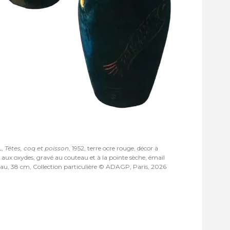
L,
Têtes, coq et poisson
, 1952, terre ocre rouge, décor à
t aux oxydes, gravé au couteau et à la pointe sèche, émail
eau, 38 cm, Collection particulière © ADAGP, Paris, 2026