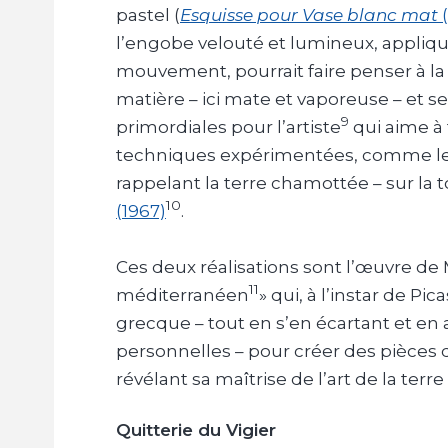
pastel (
Esquisse pour Vase blanc mat
(
l’engobe velouté et lumineux, appli
mouvement, pourrait faire penser à la
matière – ici mate et vaporeuse – et s
9
primordiales pour l’artiste
qui aime à 
techniques expérimentées, comme le 
rappelant la terre chamottée – sur la 
10
(1967)
.
Ces deux réalisations sont l’œuvre de 
11
méditerranéen
» qui, à l’instar de Pi
grecque – tout en s’en écartant et en
personnelles – pour créer des pièces 
révélant sa maîtrise de l’art de la terre
Quitterie du Vigier