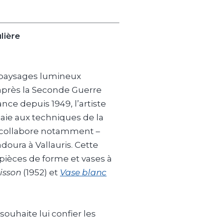
lière
s paysages lumineux
après la Seconde Guerre
ance depuis 1949, l’artiste
ssaie aux techniques de la
l collabore notamment –
doura à Vallauris. Cette
 pièces de forme et vases à
oisson
(1952) et
Vase blanc
ouhaite lui confier les