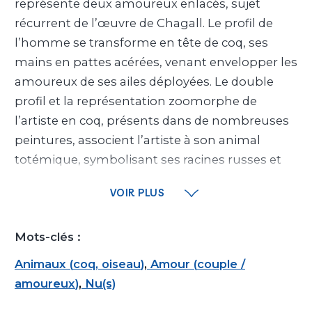
représente deux amoureux enlacés, sujet
récurrent de l’œuvre de Chagall. Le profil de
l’homme se transforme en tête de coq, ses
mains en pattes acérées, venant envelopper les
amoureux de ses ailes déployées. Le double
profil et la représentation zoomorphe de
l’artiste en coq, présents dans de nombreuses
peintures, associent l’artiste à son animal
totémique, symbolisant ses racines russes et
l’éveil au monde, accompagnant par son chant
VOIR PLUS
le lever du soleil chaque matin. Dans les
œuvres
Commedia dell'arte
(1959)
et
Le Coq
Mots-clés :
(1947)
, il est associé à la nécessité du renouveau
et à la conscience humaine, figure bienveillante
Animaux
(
coq
,
oiseau
)
,
Amour
(
couple /
dont l’œil ouvert se prolonge en bec, orienté tel
amoureux
)
,
Nu(s)
un doigt prophétique pointé vers le ciel. Figure