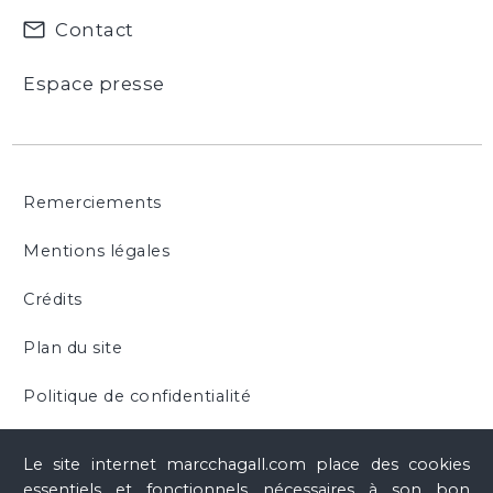
Chagall : Sculptures
(cat. exp., Nice, Musée national
Contact
Marc Chagall, 27 mai 2017 - 28 août 2017), Paris, RMN-
Réunion des Musées nationaux, 2017, n° 038, ill. p. 89,
Espace presse
127, p. 26, 33, 136
Chagall. Le passeur de lumière
(cat. exp., Metz, Centre
Pompidou-Metz, 21 novembre 2020 - 30 août 2021),
Metz, Centre Pompidou-Metz, 2020, ill. p. 38, p. 207
Remerciements
Mentions légales
Crédits
Plan du site
Politique de confidentialité
Cookies
Le site internet marcchagall.com place des cookies
essentiels et fonctionnels nécessaires à son bon