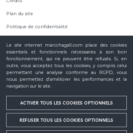
Crédits
FORESTIER, Sylvie, SALLOIS, Jacques, CHAGALL, Marc,
Musée National Message Biblique Marc Chagall Nice :
Plan du site
Catalogue des collections
, Paris, RMN-Réunion des
Musées nationaux, 1990, n° 453, ill. p. 249, 252, p. 245,
Politique de confidentialité
252
Cookies
Le site internet marcchagall.com place des cookies
FORESTIER, Sylvie, FORAY, Jean-Michel, CHAGALL,
essentiels et fonctionnels nécessaires à son bon
Marc,
Musée National Message Biblique Marc Chagall,
fonctionnement, qui ne peuvent être refusés. Si, en
Nice : Catalogue des collections
, Paris, RMN-Réunion
outre, vous acceptez tous les cookies, y compris celui
des Musées nationaux, 2001, n° 589, ill. p. 273, 276,
permettant une analyse conforme au RGPD, vous
p. 269
nous permettez d’améliorer les performances et la
PACOUD-REME, Elisabeth, FRECHURET, Maurice,
navigation sur le site.
CHAGALL, Marc,
Chagall : Musée national Marc
Chagall, Nice
, Paris, Artlys, 2011, ill. p. 60
ACTIVER TOUS LES COOKIES OPTIONNELS
Chagall : Sculptures
(cat. exp., Nice, Musée national
Marc Chagall, 27 mai 2017 - 28 août 2017), Paris, RMN-
REFUSER TOUS LES COOKIES OPTIONNELS
Réunion des Musées nationaux, 2017, n° 021, ill. p. 78