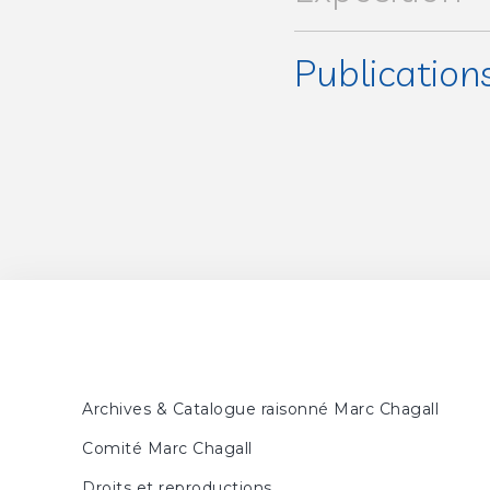
Publication
L'Opera di Marc Chagall : 
Museo Civico Palazzo Mada
MEYER, Franz,
Marc Chag
DAVIS, Frank, FLEMING, 
Longmans, 1963, ill. p. 85
MEYER, Franz,
Marc Chag
SORLIER, Charles, MALR
1972, n° 168, ill. p. 193
Archives & Catalogue raisonné Marc Chagall
BAAL-TESHUVA, Jacob, C
Comité Marc Chagall
Levin associates, Inc., 1995,
Droits et reproductions