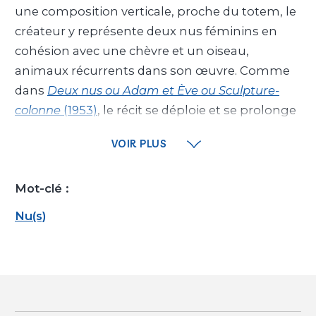
une composition verticale, proche du totem, le
créateur y représente deux nus féminins en
cohésion avec une chèvre et un oiseau,
animaux récurrents dans son œuvre. Comme
dans
Deux nus ou Adam et Ève ou Sculpture-
colonne
(1953)
, le récit se déploie et se prolonge
sur chaque face. L’artiste fait le choix, par
VOIR PLUS
endroits, de laisser apparente la trace des outils
sur le matériau, contrastant avec le travail
Mot-clé :
d’incisions profondes et les lignes sinueuses
pour un rendu graphique. La finesse du
Nu(s)
ciselage des formes et le subtil jeu d’ombre et
de lumière rappellent certains bas-reliefs
historiés assyriens comme ceux de Ninive.
Le traitement des corps schématiques et
stylisés aux notes primitivistes et le très bas-