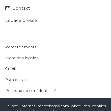
Marc Chagall : The Third Dimension
(cat. exp., Tokyo,
Contact
Tokyo Station Gallery, 16 septembre 2017 - 3 décembre
2017 ; Nagoya, Nagoya City Art Museum, 14 décembre
Espace presse
2017 - 18 février 2018 ; Aomori, Aomori Museum of Art,
10 mars 2018 - 6 mai 2018), Tokyo, Curators Inc. Art &
Architecture, 2017, n° 40, ill. p. 82
Remerciements
Mentions légales
Crédits
Plan du site
Politique de confidentialité
Cookies
Le site internet marcchagall.com place des cookies