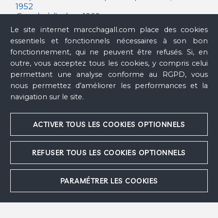
1952
Couple à l'arbre
, 1969
Couple avec chèvre ou Les Amoureux
Le site internet marcchagall.com place des cookies
couchés
, 1952
essentiels et fonctionnels nécessaires à son bon
David à la lyre
, 1950
fonctionnement, qui ne peuvent être refusés. Si, en
David et Bethsabée
, 1982 - 1983
outre, vous acceptez tous les cookies, y compris celui
David et Bethsabée
, 1952
Descente de croix
, 1952
permettant une analyse conforme au RGPD, vous
Deux nus ou Adam et Ève ou Sculpture-
nous permettez d’améliorer les performances et la
colonne
, 1953
navigation sur le site.
Deux oiseaux et un lapin ou La Colline
,
circa
1966
Deux têtes à la main ou Deux têtes, une main
,
ACTIVER TOUS LES COOKIES OPTIONNELS
circa
1952 - 1953
Fables de La Fontaine : La Chatte
métamorphosée en femme
, 1950
REFUSER TOUS LES COOKIES OPTIONNELS
Fables de La Fontaine : Le Lion amoureux
,
1950
PARAMÉTRER LES COOKIES
Fables de La Fontaine : Le Renard et les
Raisins
, 1950
Femme au bain
, 1957 - 1959
Femme au bain
, 1953