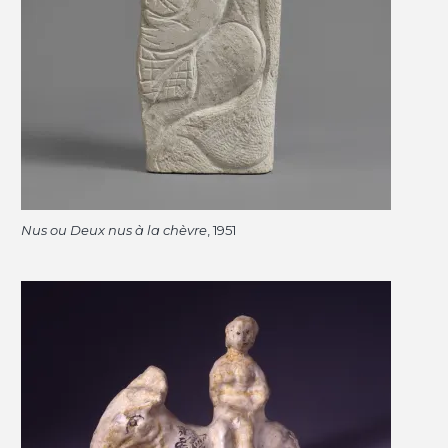
Nus ou Deux nus à la chèvre
, 1951