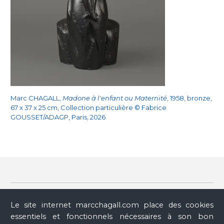
Marc CHAGALL,
Madone à l'enfant ou Maternité
, 1958, bronze,
67 x 37 x 25 cm, Collection particulière © Fabrice
GOUSSET/ADAGP, Paris, 2026
Provenance
Le site internet marcchagall.com place des cookies
essentiels et fonctionnels nécessaires à son bon
Archive