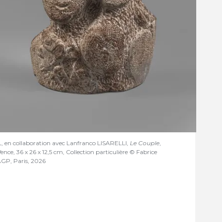
en collaboration avec Lanfranco LISARELLI,
Le Couple
,
Vence, 36 x 26 x 12,5 cm, Collection particulière © Fabrice
P, Paris, 2026