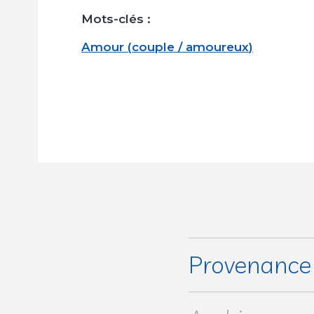
Mots-clés :
Amour
(
couple / amoureux
)
Provenanc
Collection particulière