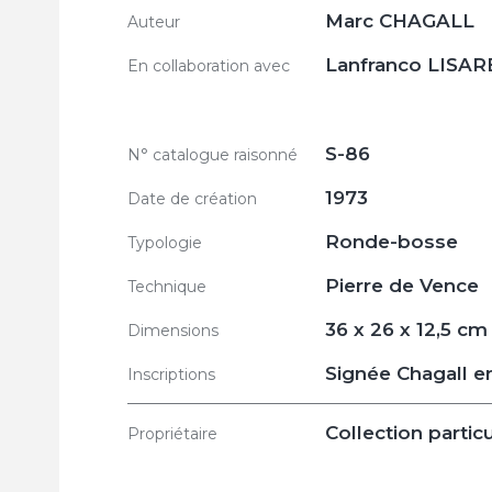
Marc CHAGALL
Auteur
Lanfranco LISAR
En collaboration avec
S-86
N° catalogue raisonné
1973
Date de création
Ronde-bosse
Typologie
Pierre de Vence
Technique
36 x 26 x 12,5 cm
Dimensions
Signée Chagall en
Inscriptions
Collection particu
Propriétaire