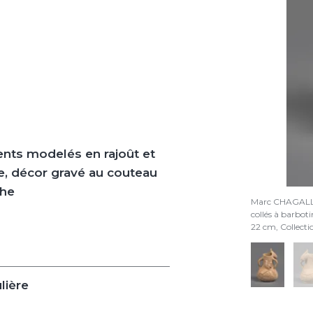
ents modelés en rajoût et
ne, décor gravé au couteau
che
Marc CHAGAL
collés à barboti
22 cm, Collect
lière