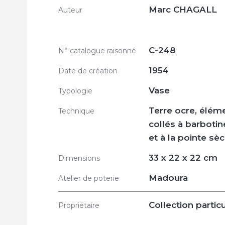
Marc CHAGALL
Auteur
C-248
N° catalogue raisonné
1954
Date de création
Vase
Typologie
Terre ocre, élém
Technique
collés à barboti
et à la pointe sè
33 x 22 x 22 cm
Dimensions
Madoura
Atelier de poterie
Collection particu
Propriétaire