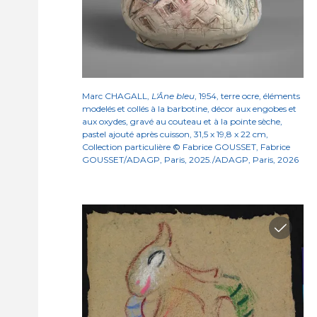
Marc CHAGALL,
L'Âne bleu
, 1954, terre ocre, éléments
modelés et collés à la barbotine, décor aux engobes et
aux oxydes, gravé au couteau et à la pointe sèche,
pastel ajouté après cuisson, 31,5 x 19,8 x 22 cm,
Collection particulière © Fabrice GOUSSET, Fabrice
GOUSSET/ADAGP, Paris, 2025./ADAGP, Paris, 2026