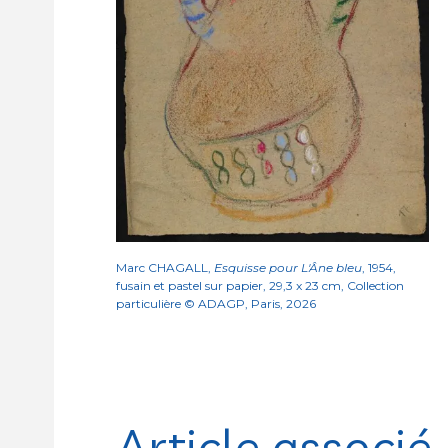
Marc CHAGALL,
Esquisse pour L'Âne bleu
, 1954,
fusain et pastel sur papier, 29,3 x 23 cm, Collection
particulière © ADAGP, Paris, 2026
Article associé