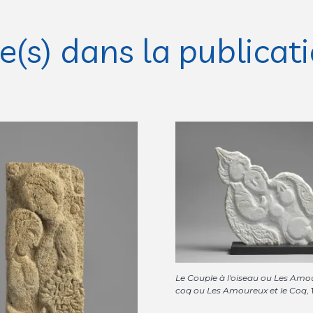
(s) dans la publicat
Le Couple à l'oiseau ou Les Amou
coq ou Les Amoureux et le Coq
,