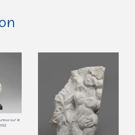
ion
reux sur le
 1952