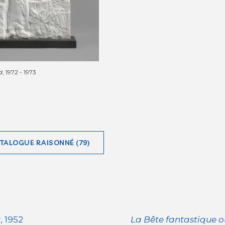
d
, 1972 - 1973
ATALOGUE RAISONNÉ (79)
u
, 1952
La Bête fantastique o