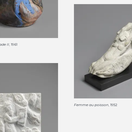
de II
, 1961
Femme au poisson
, 1952