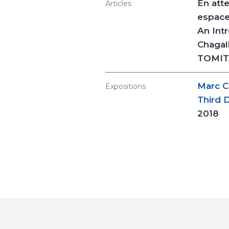
En att
Articles
espace
An Intr
Chagall
TOMITA
Marc C
Expositions
Third 
2018