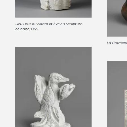
Deux nus ou Adam et Ève ou Sculpture-
colonne
, 1953
La Promena