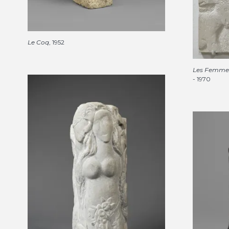
Le Coq
, 1952
Les Femmes 
- 1970