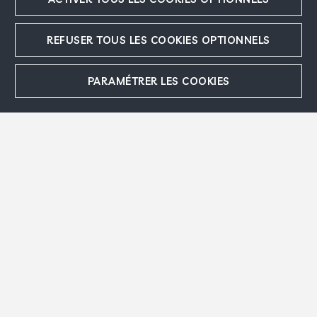
Orphée, maison de John et Evelyn Nef,
Washington DC
, 1968 - 1971
Personnage aux animaux ou Bouc et figure
,
REFUSER TOUS LES COOKIES OPTIONNELS
1962
Vence I
, 1962
Vence II
, 1962
PARAMÉTRER LES COOKIES
Archives & Catalogue raisonné Marc Chagall
Comité Marc Chagall
Droits et reproductions
Accepter
Refuser
Musée national Marc Chagall, Nice