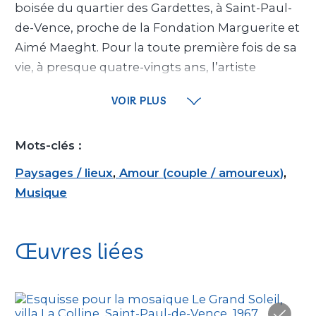
boisée du quartier des Gardettes, à Saint-Paul-
de-Vence, proche de la Fondation Marguerite et
Aimé Maeght. Pour la toute première fois de sa
vie, à presque quatre-vingts ans, l’artiste
envisage d’être propriétaire de son lieu de vie et
VOIR PLUS
de travail. Le couple, domicilié alors aux Collines
à Vence, confie la conception et la construction
Mots-clés :
à André Svetchine, architecte français d’origine
2
3
russe
, sur les recommandations présumées
Paysages / lieux
,
Amour
(
couple / amoureux
)
,
4
d’Aimé et Marguerite Maeght
et d’autres
Musique
5
connaissances, ne serait-ce que Nadia Léger
.
Œuvres liées
Construit entre 1964 et 1966, sur une plate-
forme nommée « La Colline », soutenue par
une rocaille et surplombant le surplus du
terrain au sud, cet important corps de