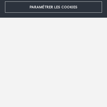
Suivez-nous
PARAMÉTRER LES COOKIES
Contact
Espace presse
Remerciements
Mentions légales
Accepter
Refuser
Crédits
Plan du site
Politique de confidentialité
Cookies