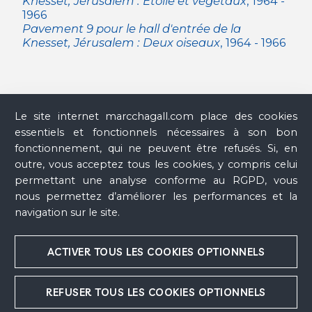
Knesset, Jérusalem : Étoile et végétaux
, 1964 -
1966
Pavement 9 pour le hall d'entrée de la
Knesset, Jérusalem : Deux oiseaux
, 1964 - 1966
Le site internet marcchagall.com place des cookies
essentiels et fonctionnels nécessaires à son bon
Archives & Catalogue raisonné Marc Chagall
fonctionnement, qui ne peuvent être refusés. Si, en
outre, vous acceptez tous les cookies, y compris celui
Comité Marc Chagall
permettant une analyse conforme au RGPD, vous
nous permettez d’améliorer les performances et la
Droits et reproductions
navigation sur le site.
Musée national Marc Chagall, Nice
ACTIVER TOUS LES COOKIES OPTIONNELS
REFUSER TOUS LES COOKIES OPTIONNELS