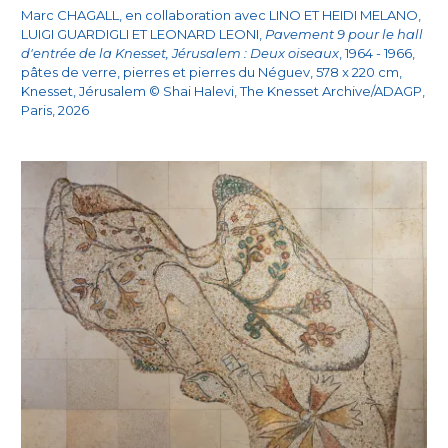
Marc CHAGALL, en collaboration avec LINO ET HEIDI MELANO,
LUIGI GUARDIGLI ET LEONARD LEONI,
Pavement 9 pour le hall
d'entrée de la Knesset, Jérusalem : Deux oiseaux
, 1964 - 1966,
pâtes de verre, pierres et pierres du Néguev, 578 x 220 cm,
Knesset, Jérusalem © Shai Halevi, The Knesset Archive/ADAGP,
Paris, 2026