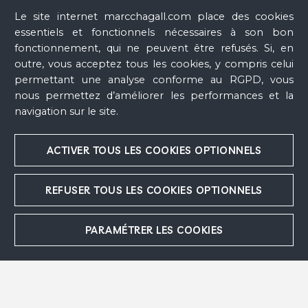
Le site internet marcchagall.com place des cookies
essentiels et fonctionnels nécessaires à son bon
fonctionnement, qui ne peuvent être refusés. Si, en
Marc CHAGALL, en collaboration avec LINO ET HEIDI MELANO,
outre, vous acceptez tous les cookies, y compris celui
LUIGI GUARDIGLI ET LEONARD LEONI,
Pavement 12 pour le hall
permettant une analyse conforme au RGPD, vous
d'entrée de la Knesset, Jérusalem : Visage au sourire et
nous permettez d’améliorer les performances et la
animal
, 1964 - 1966, pâtes de verre, pierres et pierres du
Néguev, 345 x 224 cm, Knesset, Jérusalem © Shai Halevi, The
navigation sur le site.
Knesset Archive/ADAGP, Paris, 2026
ACTIVER TOUS LES COOKIES OPTIONNELS
REFUSER TOUS LES COOKIES OPTIONNELS
PARAMÉTRER LES COOKIES