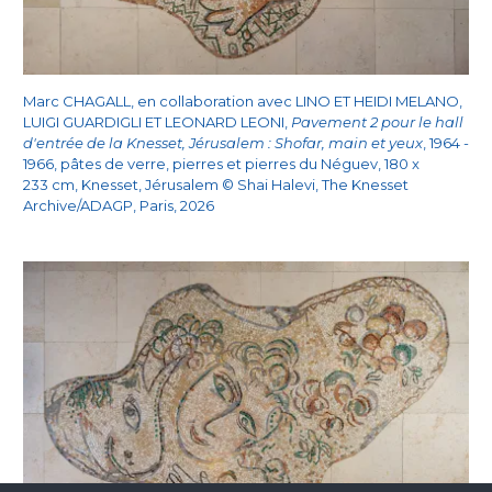
Marc CHAGALL, en collaboration avec LINO ET HEIDI MELANO,
LUIGI GUARDIGLI ET LEONARD LEONI,
Pavement 2 pour le hall
d'entrée de la Knesset, Jérusalem : Shofar, main et yeux
, 1964 -
1966, pâtes de verre, pierres et pierres du Néguev, 180 x
233 cm, Knesset, Jérusalem © Shai Halevi, The Knesset
Archive/ADAGP, Paris, 2026