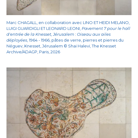
Marc CHAGALL, en collaboration avec LINO ET HEIDI MELANO,
LUIGI GUARDIGLI ET LEONARD LEONI,
Pavement 7 pour le hall
d'entrée de la Knesset, Jérusalem : Oiseau aux ailes
déployées
, 1964 - 1966, pâtes de verre, pierres et pierres du
Néguev, Knesset, Jérusalem © Shai Halevi, The Knesset
Archive/ADAGP, Paris, 2026