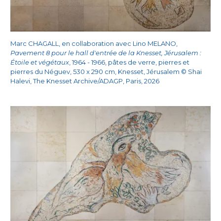
Marc CHAGALL, en collaboration avec Lino MELANO,
Pavement 8 pour le hall d'entrée de la Knesset, Jérusalem :
Étoile et végétaux
, 1964 - 1966, pâtes de verre, pierres et
pierres du Néguev, 530 x 290 cm, Knesset, Jérusalem © Shai
Halevi, The Knesset Archive/ADAGP, Paris, 2026