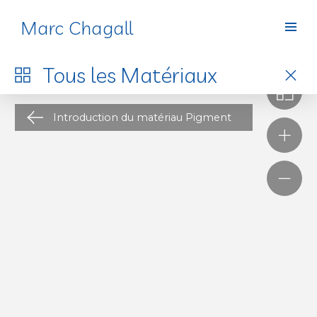
Marc Chagall
Matériaux
Tous les
Matériaux
Introduction du matériau Pigment
L’atelier d’artiste est un thème récurrent de l’histoire
de l’art, qu’il soit dessiné, peint ou photographié. Ce
lieu fascine en tant que berceau du geste créateur,
e
vision romantique de l’atelier héritée du XIX
siècle
.
Durant ce siècle, un véritable mythe se construit
autour de la figure de l’artiste, admiré, qui devient
1
« prescripteur de goût
» pour la bourgeoisie et les
bohèmes s’inspirant de son mode de vie, souvent
e
fantasmé. Au début du XX
siècle, l’atelier devient
alors un modèle architectural à Paris, inspirant de
nouvelles constructions illuminées par de grandes
verrières et une belle hauteur sous plafond, dans
lesquelles la décoration poursuit cette recherche de
la « vie bohème », créée par des mises en scène et