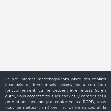
national Marc Chagall, 25 juin-13 octobre 2008, Münster,
Graphikmuseum Pablo Picasso Münster, 13 novembre-
4 mars 2009), Paris, Réunion des musées nationaux, 2008,
p. 33.
Le site internet marcchagall.com place des cookies
essentiels et fonctionnels nécessaires à son bon
fonctionnement, qui ne peuvent être refusés. Si, en
outre, vous acceptez tous les cookies, y compris celui
permettant une analyse conforme au RGPD, vous
nous permettez d’améliorer les performances et la