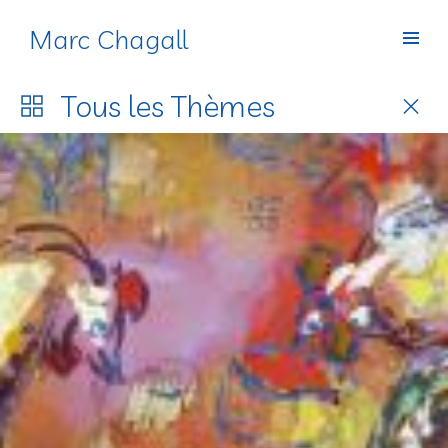
Marc Chagall
Thèmes
Tous les
Thèmes
L’atelier d’artiste est un thème récurrent de l’histoire
de l’art, qu’il soit dessiné, peint ou photographié. Ce
lieu fascine en tant que berceau du geste créateur,
e
vision romantique de l’atelier héritée du XIX
siècle
.
Durant ce siècle, un véritable mythe se construit
autour de la figure de l’artiste, admiré, qui devient
1
« prescripteur de goût
» pour la bourgeoisie et les
bohèmes s’inspirant de son mode de vie, souvent
e
fantasmé. Au début du XX
siècle, l’atelier devient
alors un modèle architectural à Paris, inspirant de
nouvelles constructions illuminées par de grandes
verrières et une belle hauteur sous plafond, dans
lesquelles la décoration poursuit cette recherche de
la « vie bohème », créée par des mises en scène et