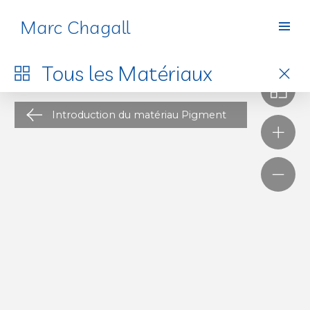
Marc Chagall
Matériaux
Tous les
Matériaux
Introduction du matériau Pigment
L’atelier d’artiste est un thème récurrent de l’histoire
de l’art, qu’il soit dessiné, peint ou photographié. Ce
lieu fascine en tant que berceau du geste créateur,
e
vision romantique de l’atelier héritée du XIX
siècle
.
Durant ce siècle, un véritable mythe se construit
autour de la figure de l’artiste, admiré, qui devient
1
« prescripteur de goût
» pour la bourgeoisie et les
bohèmes s’inspirant de son mode de vie, souvent
e
fantasmé. Au début du XX
siècle, l’atelier devient
alors un modèle architectural à Paris, inspirant de
nouvelles constructions illuminées par de grandes
verrières et une belle hauteur sous plafond, dans
lesquelles la décoration poursuit cette recherche de
la « vie bohème », créée par des mises en scène et