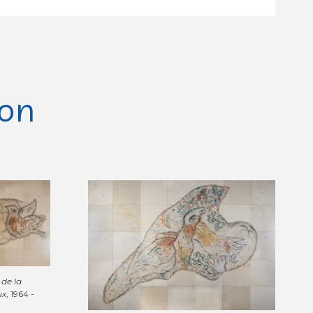
ion
 de la
ux
, 1964 -