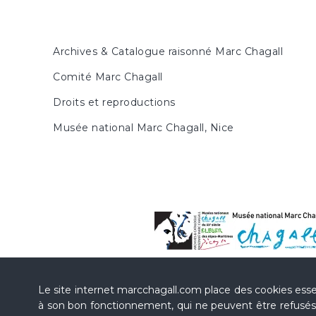
Archives & Catalogue raisonné Marc Chagall
Comité Marc Chagall
Droits et reproductions
Musée national Marc Chagall, Nice
Le site internet marcchagall.com place des cookies esse
à son bon fonctionnement, qui ne peuvent être refusés.