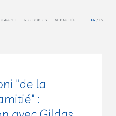
IOGRAPHIE
RESSOURCES
ACTUALITÉS
FR
EN
ni "de la
amitié" :
n avec Gildas