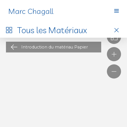
Marc Chagall
Matériaux
Tous les
Matériaux
Introduction du matériau Papier
L’atelier d’artiste est un thème récurrent de l’histoire
de l’art, qu’il soit dessiné, peint ou photographié. Ce
lieu fascine en tant que berceau du geste créateur,
e
vision romantique de l’atelier héritée du XIX
siècle
.
Durant ce siècle, un véritable mythe se construit
autour de la figure de l’artiste, admiré, qui devient
1
« prescripteur de goût
» pour la bourgeoisie et les
bohèmes s’inspirant de son mode de vie, souvent
e
fantasmé. Au début du XX
siècle, l’atelier devient
alors un modèle architectural à Paris, inspirant de
nouvelles constructions illuminées par de grandes
verrières et une belle hauteur sous plafond, dans
lesquelles la décoration poursuit cette recherche de
la « vie bohème », créée par des mises en scène et