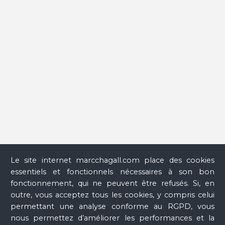
national Marc Chagall, 25 juin-13 octobre 2008, Münster,
Graphikmuseum Pablo Picasso Münster, 13 novembre-
4 mars 2009), Paris, Réunion des musées nationaux, 2008,
p. 33.
Le site internet marcchagall.com place des cookies
essentiels et fonctionnels nécessaires à son bon
fonctionnement, qui ne peuvent être refusés. Si, en
outre, vous acceptez tous les cookies, y compris celui
permettant une analyse conforme au RGPD, vous
nous permettez d’améliorer les performances et la