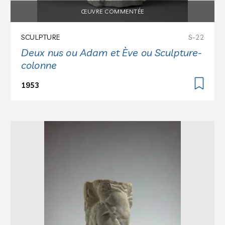
ŒUVRE COMMENTÉE
SCULPTURE
S-22
Deux nus ou Adam et Ève ou Sculpture-
colonne
1953