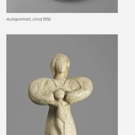
Autoportrait
,
circa
1952