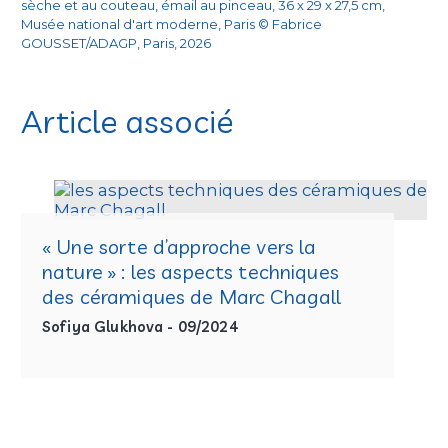
sèche et au couteau, émail au pinceau, 36 x 29 x 27,5 cm,
Musée national d'art moderne, Paris © Fabrice
1
Le terme de « vases-sculptures » est employé par
GOUSSET/ADAGP, Paris, 2026
Marc Chagall dans une lettre à André Susse datée du 1er
octobre 1956 pour désigner ces expérimentations
formelles, Archives Marc et Ida Chagall, Paris, AMIC-4A-
Article associé
0008-021.
2
Entretien avec Alain Ramié, Nice, octobre 2022.
« Une sorte d’approche vers la
nature » : les aspects techniques
des céramiques de Marc Chagall
Sofiya Glukhova - 09/2024