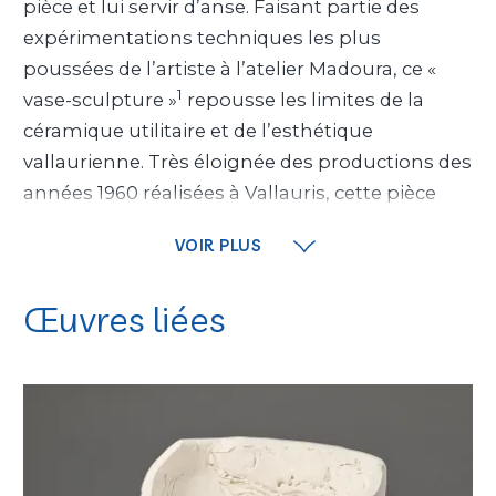
pièce et lui servir d’anse. Faisant partie des
expérimentations techniques les plus
poussées de l’artiste à l’atelier Madoura, ce «
1
vase-sculpture »
repousse les limites de la
céramique utilitaire et de l’esthétique
vallaurienne. Très éloignée des productions des
années 1960 réalisées à Vallauris, cette pièce
surprend par sa dimension archaïque, la terre
VOIR PLUS
brute émaillée de blanc monochrome et la
recherche d’une forme libre ne recherchant
Œuvres liées
pas la matière lisse ni le raffinement. Le regard
qui se pose sur la céramique relève
immédiatement les traces de modelage, saisit
la force des mains qui étreignent la matière et
la pétrissent. Sur la panse et à l’intérieur, des
motifs sont gravés et peints sur la terre brute