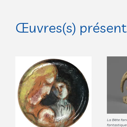
Œuvres(s) présente
La Bête fan
fantastique