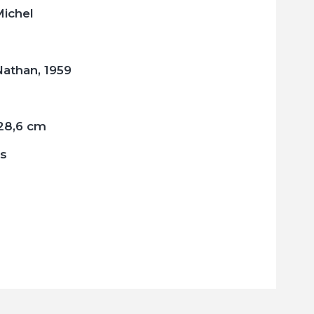
ichel
Nathan, 1959
 28,6 cm
is