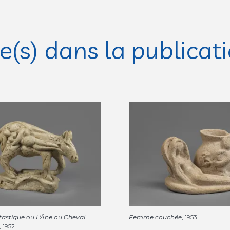
(s) dans la publicat
tastique ou L'Âne ou Cheval
Femme couchée
, 1953
, 1952