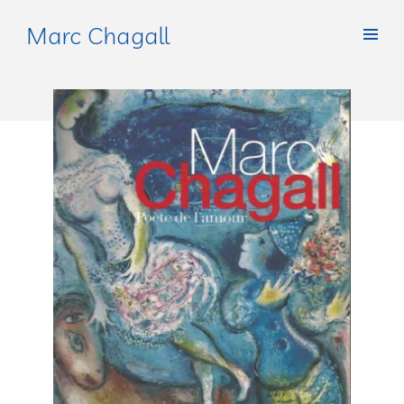
Marc Chagall