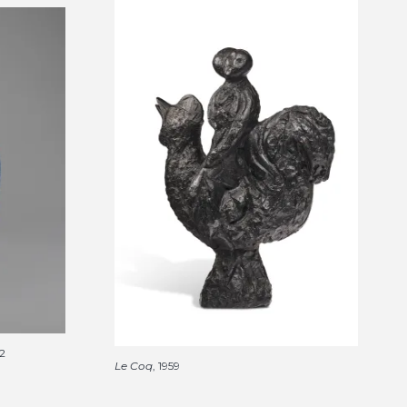
52
Le Coq
, 1959