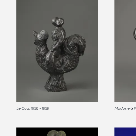
Le Coq
, 1958 - 1959
Madone à l'