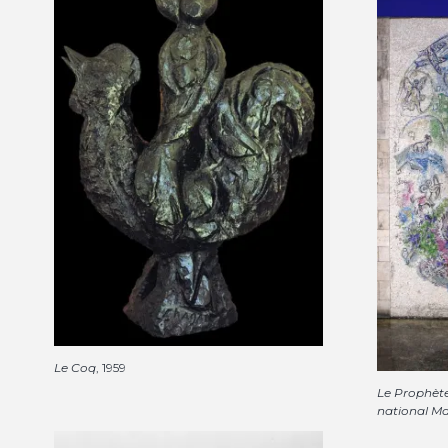
Le Coq
, 1959
Le Prophète
national Ma