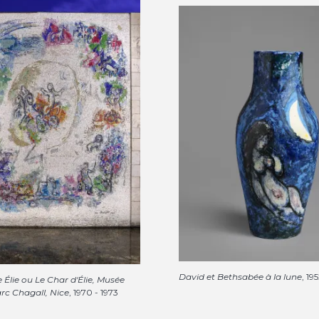
David et Bethsabée à la lune
, 19
 Élie ou Le Char d'Élie, Musée
rc Chagall, Nice
, 1970 - 1973