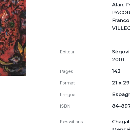
Alan, 
PACOU
Franco
VILLEG
Ségovie
Editeur
2001
143
Pages
21 x 29
Format
Espag
Langue
84-897
ISBN
Chagall
Expositions
Mensaje