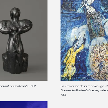
enfant ou Maternité
, 1958
La Traversée de la mer Rouge, N
Dame-de-Toute-Grâce, le platea
1956