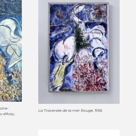
otre-
La Traversée de la mer Rouge
, 1956
u d'Assy
,