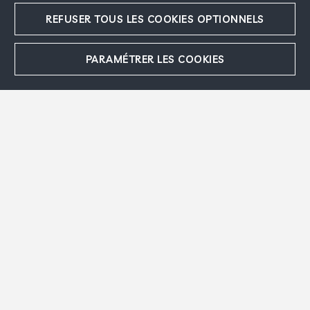
REFUSER TOUS LES COOKIES OPTIONNELS
Archives & Catalogue raisonné Marc Chagall
PARAMÉTRER LES COOKIES
Comité Marc Chagall
Droits et reproductions
Musée national Marc Chagall, Nice
Suivez-nous
Accepter
Refuser
Contact
Espace presse