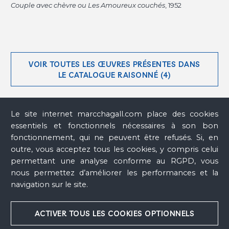
Couple avec chèvre ou Les Amoureux couchés
, 1952
VOIR TOUTES LES ŒUVRES PRÉSENTES DANS
LE CATALOGUE RAISONNÉ (4)
Le site internet marcchagall.com place des cookies
essentiels et fonctionnels nécessaires à son bon
fonctionnement, qui ne peuvent être refusés. Si, en
outre, vous acceptez tous les cookies, y compris celui
Couple avec chèvre ou Les Amoureux
permettant une analyse conforme au RGPD, vous
couchés
, 1952
nous permettez d’améliorer les performances et la
Le Christ
, 1951 - 1952
Le Couple
, 1973
navigation sur le site.
Le Roi David
, 1972 - 1973
ACTIVER TOUS LES COOKIES OPTIONNELS