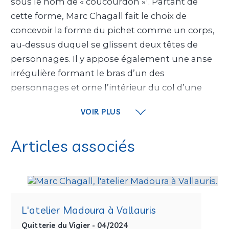
sous le nom de « coucourdon »
. Partant de
cette forme, Marc Chagall fait le choix de
concevoir la forme du pichet comme un corps,
au-dessus duquel se glissent deux têtes de
personnages. Il y appose également une anse
irrégulière formant le bras d’un des
personnages et orne l’intérieur du col d’une
tête d’oiseau malicieuse. L’archaïsme
VOIR PLUS
recherché, tout comme les ajouts d’éléments
modelés, évoque l’art populaire russe et la
Articles associés
matérialité brute des sifflets produits dans les
régions de Dymkovo, Filimonovo, Skopine et
2
Vyrkovo
. Le décor, qui s’organise tout autour
de la panse, est constitué d’éléments
iconographiques finement gravés dans la pâte
L'atelier Madoura à Vallauris
beige rosé encore crue : une maison, un coq,
Quitterie du Vigier - 04/2024