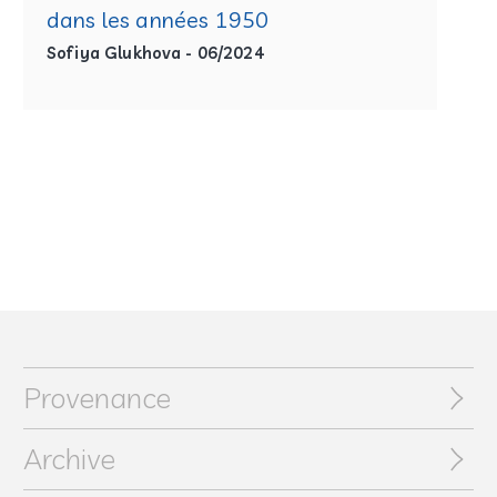
indépendant de ma volonté, il m’a fallu
dans les années 1950
retrouver une autre réalité. Je l’ai trouvée dans
Sofiya Glukhova - 06/2024
les paysages de France, les fleurs du Midi, les
horizons de Peïra-Cava, la terre de Gordes ou du
Roussillon, les rouges profonds du Mexique […]
Mais cela n’est possible qu’à celui qui a su
garder ses racines. Garder la terre sur ses
racines ou en retrouver une autre, c’est un
4
véritable miracle.
» La maison, élément
iconographique récurrent dans l’art de Marc
Chagall, est un marqueur identitaire de
premier plan. Elle ancre celui qui l’habite et le
protège de l’extérieur, tour à tour stabilité et
Provenance
refuge. Sa représentation, en céramique et
dans toutes les techniques, permet à Marc
Archive
Chagall de développer une forme de