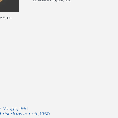
La Fuite en Egypte
, 1950
ofil
, 1951
er Rouge
, 1951
hrist dans la nuit
, 1950