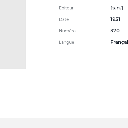
[s.n.]
Editeur
1951
Date
320
Numéro
França
Langue