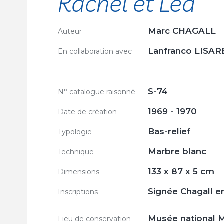
Rachel et Léa
Marc CHAGALL
Auteur
Lanfranco LISAR
En collaboration avec
S-74
N° catalogue raisonné
1969 - 1970
Date de création
Bas-relief
Typologie
Marbre blanc
Technique
133 x 87 x 5 cm
Dimensions
Signée Chagall en
Inscriptions
Musée national Ma
Lieu de conservation