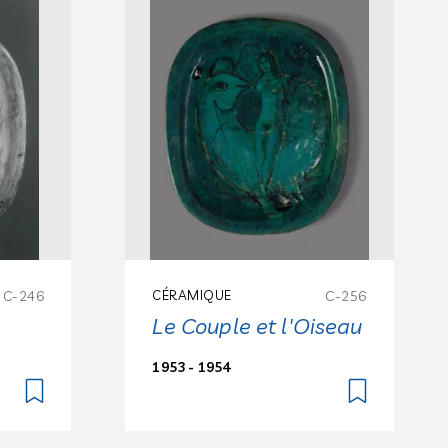
C-246
CÉRAMIQUE
C-256
s
Le Couple et l'Oiseau
1953 - 1954