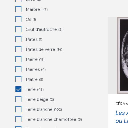
Marbre
(47)
Os
(1)
Œuf d'autruche
(2)
Pâtes
(1)
Pâtes de verre
(14)
Pierre
(19)
Pierres
(4)
Plâtre
(5)
Terre
(49)
Terre beige
(2)
CÉRAM
Terre blanche
(102)
Les
ou L
Terre blanche chamottée
(3)