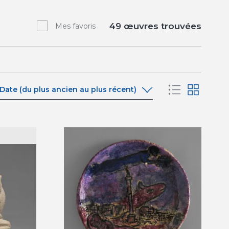
49
œuvres trouvées
Mes favoris
Date (du plus ancien au plus récent)
Date (du plus ancien au plus récent)
Date (du plus récent au plus ancien)
A-Z
Z-A
Pertinence