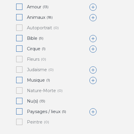
Amour
(13)
Animaux
Baiser
(18)
(0)
Autoportrait
Couple / amoureux
Âne
(0)
(0)
(13)
Bible
Mariage / noce
Bouc / chèvre
(9)
(1)
(0)
Cirque
Cheval
Adam et Eve
(1)
(0)
(0)
Fleurs
Coq
Crucifixion
Clown
(0)
(8)
(0)
(0)
Judaïsme
OIseau
Descente de croix
(0)
(5)
(0)
Musique
Poisson
Paradis / Jardin d'Eden
Shofar
(1)
(0)
(1)
(0)
Nature-Morte
Vache
Sacrifice d'Abraham
Lyre
(0)
(0)
(0)
(0)
Nu(s)
Sainte famille
(13)
(0)
Paysages / lieux
(5)
Peintre
Grèce
(0)
(0)
Paris
(2)