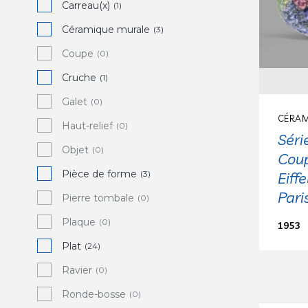
Carreau(x)
(1)
Céramique murale
(3)
Coupe
(0)
Cruche
(1)
Galet
(0)
CÉRAM
Haut-relief
(0)
Séri
Objet
(0)
Coup
Pièce de forme
Eiff
(3)
Pari
Pierre tombale
(0)
Plaque
(0)
1953
Plat
(24)
Ravier
(0)
Ronde-bosse
(0)