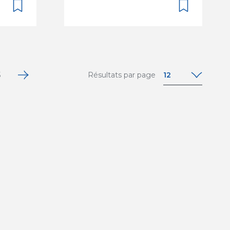
12
5
Résultats par page
12
24
36
48
64