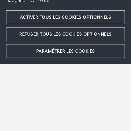
navigation sur le site.
Remerciements
Mentions légales
ACTIVER TOUS LES COOKIES OPTIONNELS
Crédits
REFUSER TOUS LES COOKIES OPTIONNELS
Plan du site
PARAMÉTRER LES COOKIES
Politique de confidentialité
Cookies