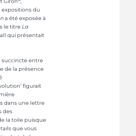
t Giron
,
s expositions du
on
a été exposée à
s le titre
La
all qui présentait
 succincte entre
ce de la présence
é
lution’ figurait
emière
uis dans une lettre
s des
 la toile puisque
étails que vous