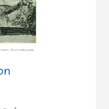
to Colten. Œuvre découpée.
on
5