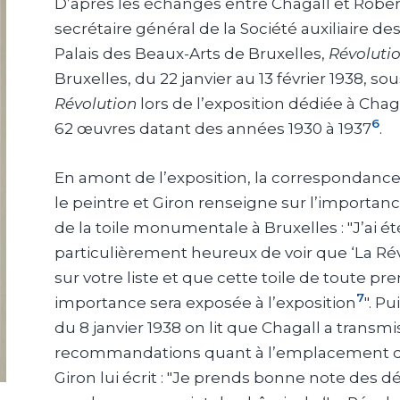
D’après les échanges entre Chagall et Rober
secrétaire général de la Société auxiliaire de
Palais des Beaux-Arts de Bruxelles,
Révoluti
Bruxelles, du 22 janvier au 13 février 1938, sou
Révolution
lors de l’exposition dédiée à Chag
6
62 œuvres datant des années 1930 à 1937
.
En amont de l’exposition, la correspondance
le peintre et Giron renseigne sur l’importan
de la toile monumentale à Bruxelles : "J’ai ét
particulièrement heureux de voir que ‘La Révo
sur votre liste et que cette toile de toute pr
7
importance sera exposée à l’exposition
". P
du 8 janvier 1938 on lit que Chagall a transmi
recommandations quant à l’emplacement de
Giron lui écrit : "Je prends bonne note des d