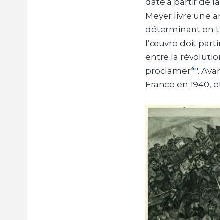
date à partir de 
Meyer livre une a
déterminant en 
l’œuvre doit parti
entre la révolutio
4
proclamer
". Av
France en 1940, e