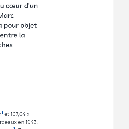
Au cœur d’un
 Marc
a pour objet
 entre la
ches
1
m
et 167,64 x
rceaux en 1943,
3