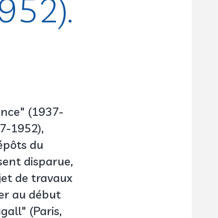
952).
tance" (1937-
37-1952),
épôts du
sent disparue,
jet de travaux
er au début
all" (Paris,