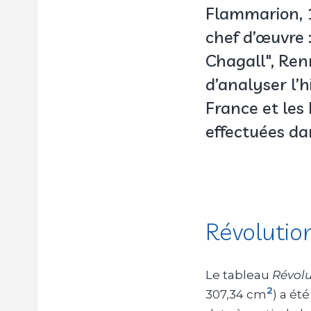
Flammarion, 1
chef d’œuvre 
Chagall", Ren
d’analyser l’h
France et les
effectuées da
Révolutio
Le tableau
Révolu
2
307,34 cm
) a ét