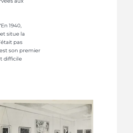
rvées aux
 "En 1940,
, et situe la
’était pas
’est son premier
 difficile