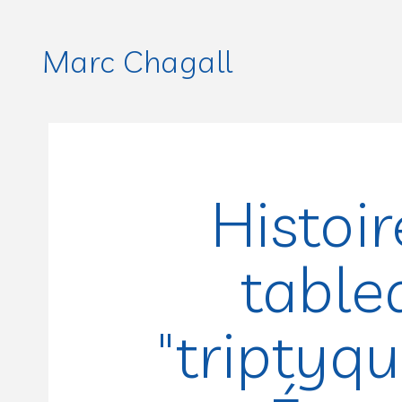
Marc Chagall
Histoi
table
"triptyqu