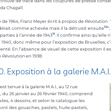
 trouvé de trace dans les coupures de presse conse
 Ida Chagall.
 de 1964, Franz Meyer écrit à propos de
Révolution
:
10
idérait comme achevée mais il la détruisit ensuite
"
11
parties à l’année de 1943
. Il confirme ainsi qu’elle n
 1940, donc même pour l’exposition de Bruxelles, c
senté. En l’absence de visuel de cette exposition il est
e
Révolution
en 1938.
0. Exposition à la galerie M.A.I.
est tenue à la galerie M.A.I., au 12 rue
, du 26 janvier au 26 février 1940, comprend
huiles, 4 dessins, et selon le catalogue les
nt des gouaches, pastels, huile-pastels,