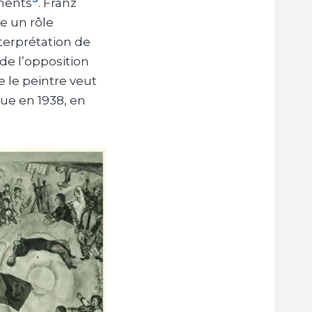
gments
. Franz
e un rôle
nterprétation de
 de l’opposition
e le peintre veut
que en 1938, en