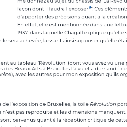
me donnez au sujet du châssis de ‘La Révoluti
8
façon dont il faudra l’exposer
". Ces élémen
d’apporter des précisions quant à la création
En effet, elle est mentionnée dans une lett
1937, dans laquelle Chagall explique qu’elle
lle sera achevée, laissant ainsi supposer qu’elle éta
ésent au tableau ‘Révolution’ (dont vous avez vu une p
is des Beaux-Arts à Bruxelles l’a vu et a demandé ce
rête), avec les autres pour mon exposition qu’ils org
de l’exposition de Bruxelles, la toile
Révolution
port
lle n’est pas reproduite et les dimensions manquent
sont parvenus quant à la réception critique de cett