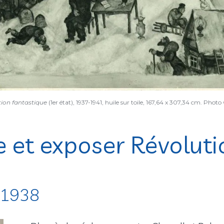
tion fantastique
(1er état), 1937-1941, huile sur toile, 167,64 x 307,34 cm. Pho
e et exposer Révoluti
, 1938