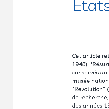
État
Cet article re
1948), "Résur
conservés au 
musée nationa
"Révolution" (
de recherche
des années 196