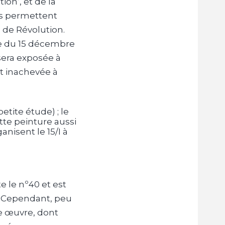
on’, et de la
ts permettent
 de Révolution.
re du 15 décembre
 sera exposée à
it inachevée à
etite étude) ; le
tte peinture aussi
anisent le 15/I à
e le nº40 et est
. Cependant, peu
e œuvre, dont