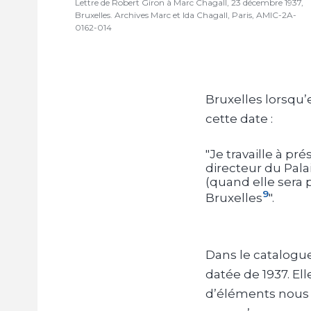
Lettre de Robert Giron à Marc Chagall, 23 décembre 1937,
Bruxelles. Archives Marc et Ida Chagall, Paris, AMIC-2A-
0162-014
Bruxelles lorsqu’e
cette date
:
"Je travaille à pr
directeur du Pala
(quand elle sera p
9
Bruxelles
".
Dans le catalogue 
datée de 1937. E
d’éléments nous 