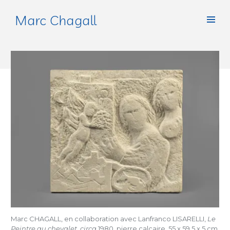
Marc Chagall
Marc CHAGALL, en collaboration avec Lanfranco LISARELLI,
Le
Peintre au chevalet
,
circa
1980, pierre calcaire, 55 x 59,5 x 5 cm,