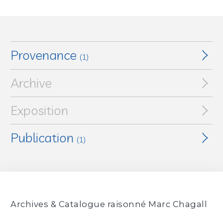
Provenance
(1)
Archive
Collection particulière
Exposition
Publication
(1)
Chagall : Sculptures
(cat. exp., Nice, Musée national
Marc Chagall, 27 mai 2017 - 28 août 2017), Paris, RMN-
Réunion des Musées nationaux, 2017, ill. p. 117, p. 116
Archives & Catalogue raisonné Marc Chagall