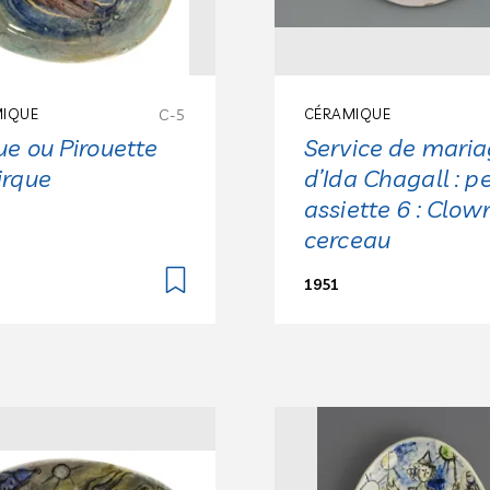
IQUE
C-5
CÉRAMIQUE
ue ou Pirouette
Service de mari
irque
d’Ida Chagall : pe
assiette 6 : Clow
cerceau
1951