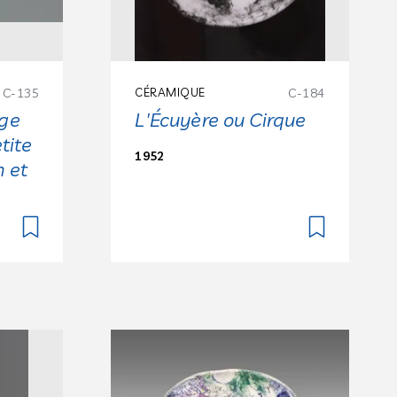
C-135
CÉRAMIQUE
C-184
age
L'Écuyère ou Cirque
tite
1952
n et