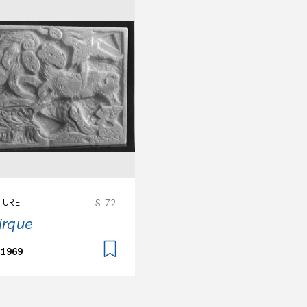
TURE
S-72
irque
 1969