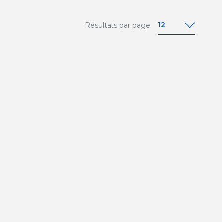
12
Résultats par page
12
24
36
48
64