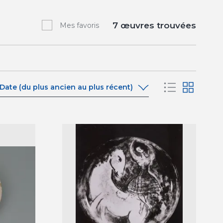
7
œuvres trouvées
Mes favoris
Date (du plus ancien au plus récent)
Date (du plus ancien au plus récent)
Date (du plus récent au plus ancien)
A-Z
Z-A
Pertinence