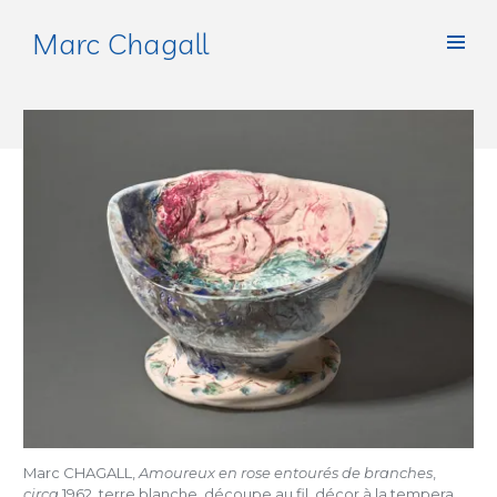
Marc Chagall
Marc CHAGALL,
Amoureux en rose entourés de branches
,
circa
1962, terre blanche, découpe au fil, décor à la tempera,