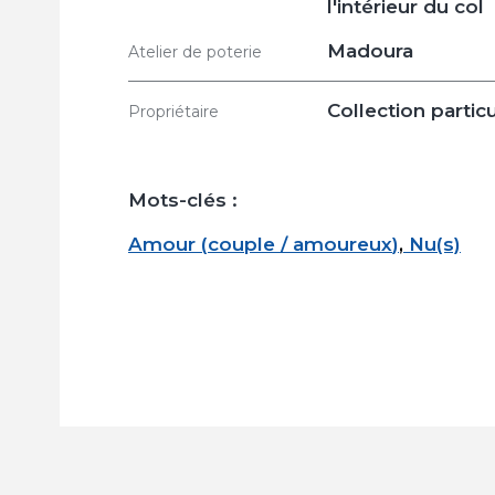
l'intérieur du col
Madoura
Atelier de poterie
Collection particu
Propriétaire
Mots-clés :
Amour
(
couple / amoureux
)
,
Nu(s)