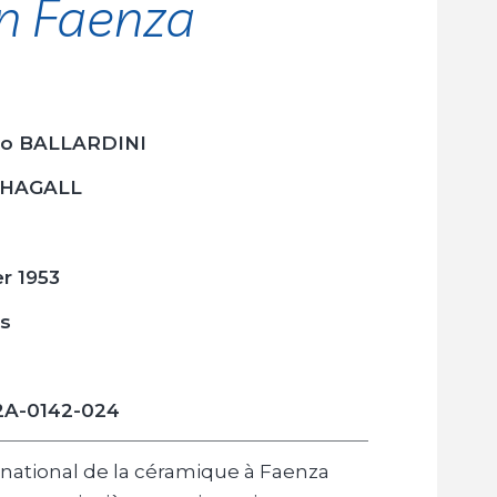
n Faenza
no BALLARDINI
CHAGALL
er 1953
is
2A-0142-024
rnational de la céramique à Faenza