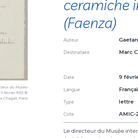
ceramiche i
(Faenza)
Gaeta
Auteur
Marc 
Destinataire
9 févri
Date
ecteur du Museo
França
Langue
, 9 février 1953 ©
a Chagall, Paris
lettre
Type
AMIC-
Cote
Le directeur du Musée inte