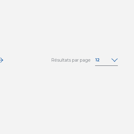
12
Résultats par page
12
24
36
48
64