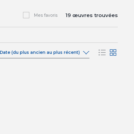
19
œuvres trouvées
Mes favoris
Date (du plus ancien au plus récent)
Date (du plus ancien au plus récent)
Date (du plus récent au plus ancien)
A-Z
Z-A
Pertinence