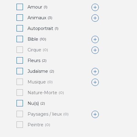
Amour
(1)
Animaux
Baiser
(3)
(0)
Autoportrait
Couple / amoureux
Âne
(0)
(1)
(1)
Bible
Mariage / noce
Bouc / chèvre
(10)
(1)
(0)
Cirque
Cheval
Adam et Eve
(0)
(0)
(1)
Fleurs
Coq
Crucifixion
Clown
(2)
(2)
(0)
(1)
Judaïsme
OIseau
Descente de croix
(2)
(1)
(1)
Musique
Poisson
Paradis / Jardin d'Eden
Shofar
(0)
(0)
(0)
(0)
Nature-Morte
Vache
Sacrifice d'Abraham
Lyre
(0)
(0)
(0)
(0)
Nu(s)
Sainte famille
(2)
(2)
Paysages / lieux
(0)
Peintre
Grèce
(0)
(0)
Paris
(0)